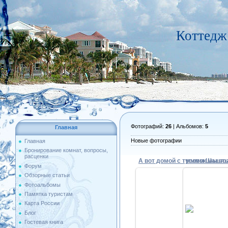
Коттедж
Фотографий:
26
| Альбомов:
5
Главная
Новые фотографии
Главная
Бронирование комнат, вопросы,
расценки
мммм Шашлы
Форум
Обзорные статьи
Фотоальбомы
Памятка туристам
29
29.08.2009
Карта России
И все под пр
очень рано утром:)
Блог
не 
Anechkaya
Гостевая книга