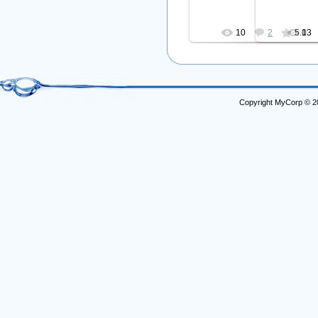
10
2
5.0
13
Copyright MyCorp © 2