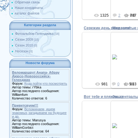
Обратная связь
Наши координаты
каталог файлов
1325
2
787
0.0
Категории раздела
Сережин день рождения!
Фотоальбом Геленджика
[16]
Сезон 2009
[10]
Сезон 2010
[0]
29
29.08.2009
Несезон
[0]
И не важно
И опять гульванка:)
с
Новости форума
Anechkaya
Веломаршрут Анапа- Абрау
Дюрсо-Новороссийск-
Геленджик
Форум:
Куда пойти,что посмотреть
981
0
5.0
813
Автор темы: rYbka
Автор последнего сообщения:
Williamfum
Закат
Количество ответов: 6
Приветсвуем!!!
Форум:
Вспоминаем, ищем
знакомых,загадываем на будущее
и др.
22.04.2009
21
Автор темы: Marusya
Автор последнего сообщения:
лежбище котиков отдыхает;
WilliamGorbict
Количество ответов: 64
Anechkaya